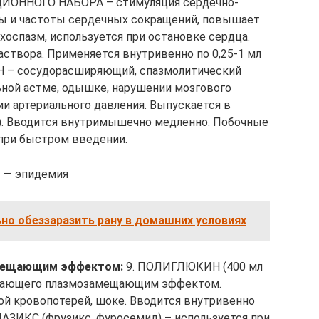
ОННОГО НАБОРА – стимуляция сердечно-
лы и частоты сердечных сокращений, повышает
хоспазм, используется при остановке сердца.
раствора. Применяется внутривенно по 0,25-1 мл
ИН – сосудорасширяющий, спазмолитический
льной астме, одышке, нарушении мозгового
и артериального давления. Выпускается в
мг). Вводится внутримышечно медленно. Побочные
при быстром введении.
ы — эпидемия
ьно обеззаразить рану в домашних условиях
мещающим эффектом:
9. ПОЛИГЛЮКИН (400 мл
ладающего плазмозамещающим эффектом.
ой кровопотерей, шоке. Вводится внутривенно
ЛАЗИКС (фрузикс, фуросемид) – используется при