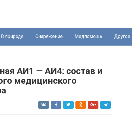
В природе
Снаряжение
Медпомощь
Другое
ая АИ1 — АИ4: состав и
ого медицинского
ра