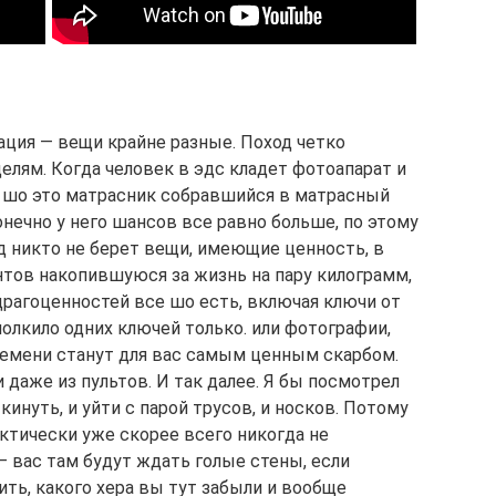
рация — вещи крайне разные. Поход четко
целям. Когда человек в эдс кладет фотоапарат и
 шо это матрасник собравшийся в матрасный
онечно у него шансов все равно больше, по этому
ход никто не берет вещи, имеющие ценность, в
нтов накопившуюся за жизнь на пару килограмм,
драгоценностей все шо есть, включая ключи от
 полкило одних ключей только. или фотографии,
ремени станут для вас самым ценным скарбом.
даже из пультов. И так далее. Я бы посмотрел
кинуть, и уйти с парой трусов, и носков. Потому
актически уже скорее всего никогда не
 — вас там будут ждать голые стены, если
ть, какого хера вы тут забыли и вообще