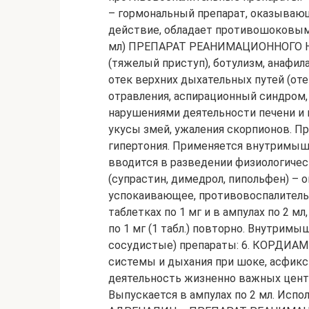
– гормональный препарат, оказываю
действие, обладает противошоковым 
мл) ПРЕПАРАТ РЕАНИМАЦИОННОГО НАБ
(тяжелый приступ), ботулизм, анафил
отек верхних дыхательных путей (оте
отравления, аспирационный синдром
нарушениями деятельности печени и п
укусы змей, ужаления скорпионов. Пр
гипертония. Применяется внутримыше
вводится в разведении физиологичес
(супрастин, димедрол, пипольфен) – 
успокаивающее, противовоспалитель
таблетках по 1 мг и в ампулах по 2 
по 1 мг (1 табл.) повторно. Внутрим
сосудистые) препараты: 6. КОРДИАМ
системы и дыхания при шоке, асфикс
деятельность жизненно важных цент
Выпускается в ампулах по 2 мл. Испо