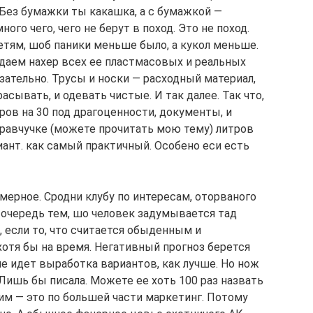
 Без бумажки ты какашка, а с бумажкой —
ого чего, чего не берут в поход. Это не поход.
тям, шоб паники меньше было, а кукол меньше.
идаем нахер всех ее пластмасовых и реальных
зательно. Трусы и носки — расходный материал,
асывать, и одевать чистые. И так далее. Так что,
ров на 30 под драгоценности, документы, и
кравчучке (можете прочитать мою тему) литров
иант. как самый практичный. Особено еси есть
рное. Сродни клубу по интересам, оторваного
 очередь тем, шо человек задумывается тад
, если то, что считается обыденным и
хотя бы на время. Негативный прогноз берется
е идет выработка вариантов, как лучше. Но нож
. Лишь бы писала. Можете ее хоть 100 раз назвать
м — это по большей части маркетинг. Потому