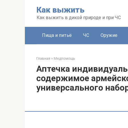
Перейти
Как выжить
к
контенту
Как выжить в дикой природе и при ЧС
Пища и питьё
ЧС
Оружие
Главная
»
Медпомощь
Аптечка индивидуальн
содержимое армейск
универсального набо