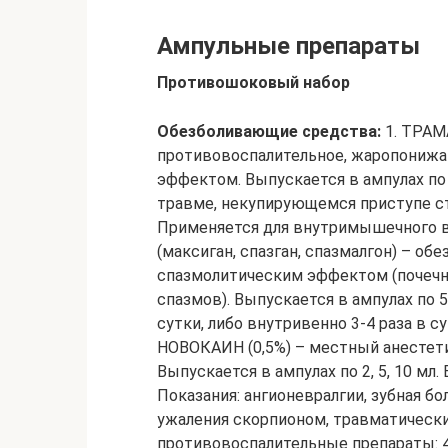
Ампульные препараты
Противошоковый набор
Обезболивающие средства:
1. ТРАМ
противовоспалительное, жаропониж
эффектом. Выпускается в ампулах по 
травме, некупирующемся приступе ст
Применяется для внутримышечного вв
(максиган, спазган, спазмалгон) – о
спазмолитическим эффектом (почечн
спазмов). Выпускается в ампулах по 
сутки, либо внутривенно 3-4 раза в с
НОВОКАИН (0,5%) – местный анестети
Выпускается в ампулах по 2, 5, 10 мл
Показания: ангионевралгии, зубная бол
ужаления скорпионом, травматическ
противовоспалительные препараты: 