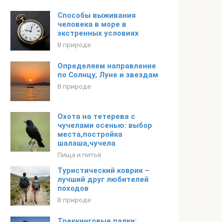
Способы выживания
человека в море в
экстренных условиях
В природе
Определяем направление
по Солнцу, Луне и звездам
В природе
Охота на тетерева с
чучелами осенью: выбор
места,постройка
шалаша,чучела
Пища и питьё
Туристический коврик –
лучший друг любителей
походов
В природе
Треккинговые палки: