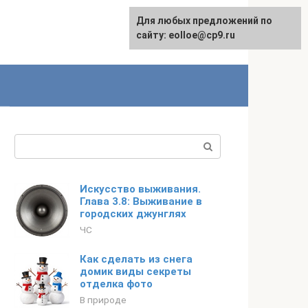
Для любых предложений по
сайту: eolloe@cp9.ru
Поиск:
Искусство выживания.
Глава 3.8: Выживание в
городских джунглях
ЧС
Как сделать из снега
домик виды секреты
отделка фото
В природе