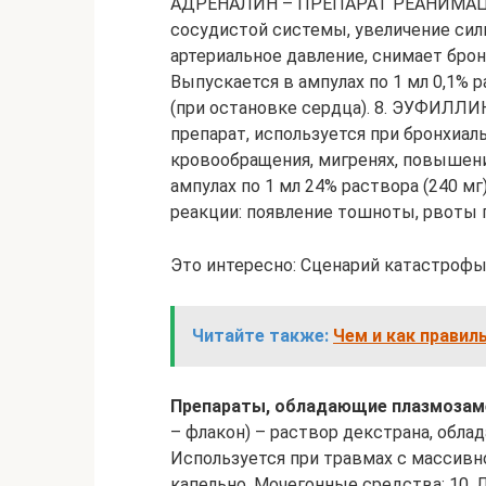
АДРЕНАЛИН – ПРЕПАРАТ РЕАНИМАЦИ
сосудистой системы, увеличение си
артериальное давление, снимает брон
Выпускается в ампулах по 1 мл 0,1% 
(при остановке сердца). 8. ЭУФИЛЛ
препарат, используется при бронхиа
кровообращения, мигренях, повышени
ампулах по 1 мл 24% раствора (240 
реакции: появление тошноты, рвоты 
Это интересно: Сценарий катастроф
Читайте также:
Чем и как правил
Препараты, обладающие плазмоза
– флакон) – раствор декстрана, об
Используется при травмах с массивн
капельно. Мочегонные средства: 10. 