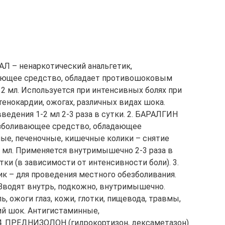
АЛ – ненаркотический анальгетик,
ающее средство, обладает противошоковым
2 мл. Используется при интенсивных болях при
енокардии, ожогах, различных видах шока.
едения 1-2 мл 2-3 раза в сутки. 2. БАРАЛГИН
безболивающее средство, обладающее
ые, печеночные, кишечные колики – снятие
5 мл. Применяется внутримышечно 2-3 раза в
утки (в зависимости от интенсивности боли). 3.
к – для проведения местного обезболивания.
. Вводят внутрь, подкожно, внутримышечно.
ь, ожоги глаз, кожи, глотки, пищевода, травмы,
ий шок. Антигистаминные,
4. ПРЕДНИЗОЛОН (гидрокортизон, дексаметазон)