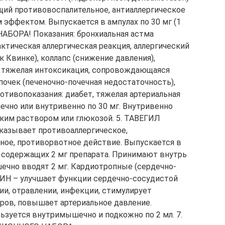
щий противовоспалительное, антиаллергическое
эффектом. Выпускается в ампулах по 30 мг (1
ОРА! Показания: бронхиальная астма
актическая аллергическая реакция, аллергический
к Квинке), коллапс (снижение давления),
, тяжелая интоксикация, сопровождающаяся
очек (печеночно-почечная недостаточность),
отивопоказания: диабет, тяжелая артериальная
чно или внутривенно по 30 мг. Внутривенно
ким раствором или глюкозой. 5. ТАВЕГИЛ
оказывает противоаллергическое,
ное, противорвотное действие. Выпускается в
мл, содержащих 2 мг препарата. Принимают внутрь
ышечно вводят 2 мг. Кардиотропные (сердечно-
ИН – улучшает функции сердечно-сосудистой
ии, отравлении, инфекции, стимулирует
ров, повышает артериальное давление.
льзуется внутримышечно и подкожно по 2 мл. 7.