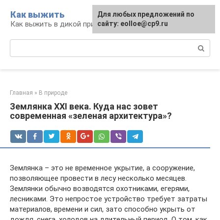
Перейти
Как выжить
Для любых предложений по
к
Как выжить в дикой природе и при ЧС
сайту: eolloe@cp9.ru
контенту
Поиск:
Главная
»
В природе
Землянка XXI века. Куда нас зовет
современная «зеленая архитектура»?
Землянка – это не временное укрытие, а сооружение,
позволяющее провести в лесу несколько месяцев.
Землянки обычно возводятся охотниками, егерями,
лесниками. Это непростое устройство требует затраты
материалов, времени и сил, зато способно укрыть от
дождя, снега, холодов на длительный период. О том, как