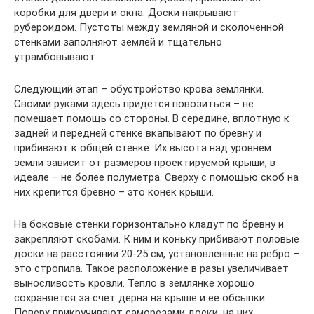
коробки для двери и окна. Доски накрывают
рубероидом. Пустоты между земляной и сколоченной
стенками заполняют землей и тщательно
утрамбовывают.
Следующий этап – обустройство крова землянки.
Своими руками здесь придется повозиться – не
помешает помощь со стороны. В середине, вплотную к
задней и передней стенке вкапывают по бревну и
прибивают к общей стенке. Их высота над уровнем
земли зависит от размеров проектируемой крыши, в
идеале – не более полуметра. Сверху с помощью скоб на
них крепится бревно – это конек крыши.
На боковые стенки горизонтально кладут по бревну и
закрепляют скобами. К ним и коньку прибивают половые
доски на расстоянии 20-25 см, установленные на ребро –
это стропила. Такое расположение в разы увеличивает
выносливость кровли. Тепло в землянке хорошо
сохраняется за счет дерна на крыше и ее обсыпки.
Поверх прикручивают саморезами доски, на них