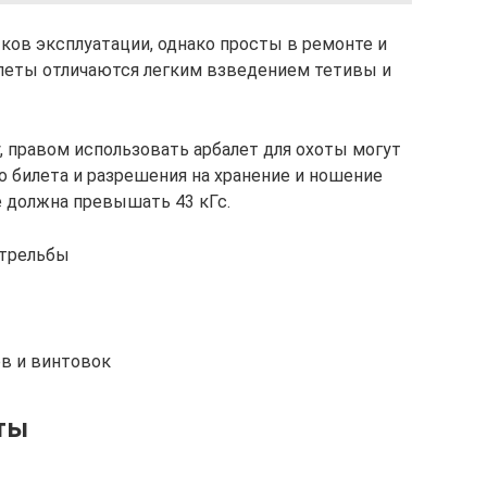
ов эксплуатации, однако просты в ремонте и
алеты отличаются легким взведением тетивы и
, правом использовать арбалет для охоты могут
о билета и разрешения на хранение и ношение
е должна превышать 43 кГс.
стрельбы
в и винтовок
ты