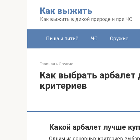
Перейти
Как выжить
к
контенту
Как выжить в дикой природе и при ЧС
Пища и питьё
ЧС
Оружие
Главная
»
Оружие
Как выбрать арбалет 
критериев
Какой арбалет лучше ку
Одним из основных критериев выбора