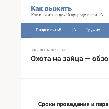
Перейти
Как выжить
к
контенту
Как выжить в дикой природе и при ЧС
Пища и питьё
ЧС
Оружие
Главная
»
Пища и питьё
Охота на зайца — обз
Сроки проведения и пара