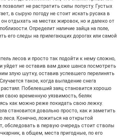
 позволит не растратить силы попусту. Густых
ает, в сырую погоду не стоит искать русака в
 он отдыхать на местах жировок, но и далеко от
поблизости. Определит наличие зайца на поле,
ь его следы на прилегающих дорогах или самой
итель лесов и просто так подойти к нему сложно,
 и уйдет не оставив вам даже шанса посмотреть
с ним злую шутку, оставив успевшего перелинять
Случается такое, когда выпадение снега
растаял. Побелевший заяц становится хорошо
ая свою временную уязвимость, беляк
ясь как можно реже покидать свою лежку.
ла становится довольно просто, как и заметить
 леса. Конечно, ложиться на открытой
ет, обследовать в первую очередь стоит стволы
карник, в общем, места пригодные, по его