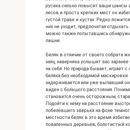
русака сильно повысит ваши шансы и
лесов и просто крепких мест он избег
густой траве и кустах. Редко ложится
них не уходит, предпочитая отдыхать 
можно также попытавшись обнаружит
пашне.
Беляк в отличие от своего собрата ж
заяц наверняка услышит вас заранее
на себя. Но природа бывает, играет 
беляка без необходимой маскировки. 
задерживается или уже выпавший он 
виден с большого расстояния. Поним
становится очень осторожным, стара
Подойти к нему на расстояние выстре
побелевшего зверька на фоне темного
местности беляк в это время избега
поваленных деревьев, болотистый коч