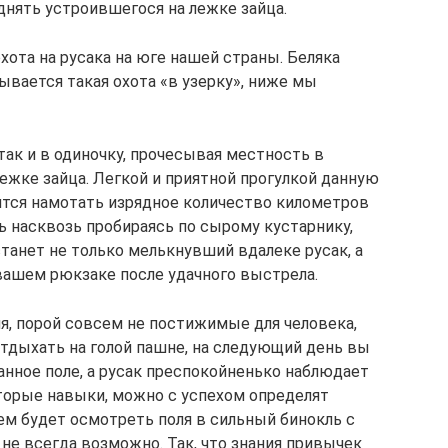
нять устроившегося на лежке зайца.
охота на русака на юге нашей страны. Беляка
ывается такая охота «в узерку», ниже мы
 так и в одиночку, прочесывая местность в
ежке зайца. Легкой и приятной прогулкой данную
дится намотать изрядное количество километров
ь насквозь пробираясь по сырому кустарнику,
станет не только мелькнувший вдалеке русак, а
 вашем рюкзаке после удачного выстрела.
я, порой совсем не постижимые для человека,
 отдыхать на голой пашне, на следующий день вы
анное поле, а русак преспокойненько наблюдает
оторые навыки, можно с успехом определят
м будет осмотреть поля в сильный бинокль с
 не всегда возможно. Так, что знания привычек