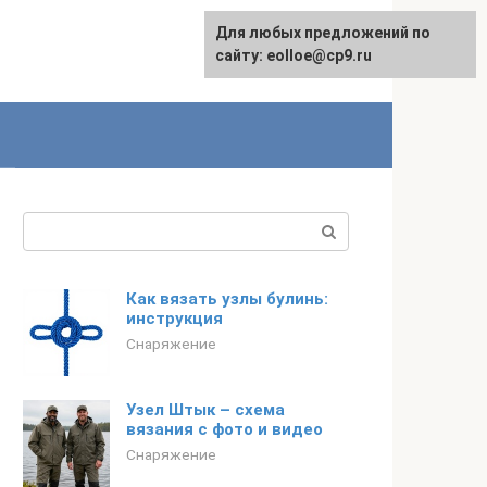
Для любых предложений по
сайту: eolloe@cp9.ru
Поиск:
Как вязать узлы булинь:
инструкция
Снаряжение
Узел Штык – схема
вязания с фото и видео
Снаряжение