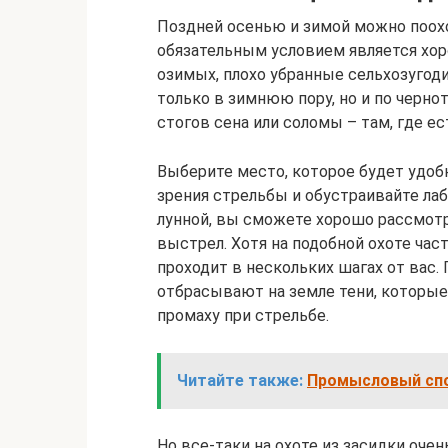
Поздней осенью и зимой можно поохот
обязательным условием является хоро
озимых, плохо убранные сельхозугоди
только в зимнюю пору, но и по черно
стогов сена или соломы – там, где е
Выберите место, которое будет удобн
зрения стрельбы и обустраивайте лаба
лунной, вы сможете хорошо рассмот
выстрел. Хотя на подобной охоте час
проходит в нескольких шагах от вас.
отбрасывают на земле тени, которые
промаху при стрельбе.
Читайте также:
Промысловый спо
Но все-таки на охоте из засидки оче