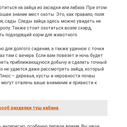
иться на зайца из засидки или лабаза. При этом
шее знание мест охоты. Это, как правило, поля
я, сады. Следы зайца здесь можно увидеть не
тропу. Также стоит охотиться возле скирд,
сть подходящий корм для животного.
о для долгого сидения, а также удачное с точки
з там с вечера. Если вам повезет и ночь будет
реть приближающуюся добычу и сделать точный
то не удается даже рассмотреть зайца, который
 Плюс – деревья, кусты и неровности почвы
 могут отвлечь ваше внимание и привести к
соб разделки туш кабана
нь интересно, особенно первое время. Вы чаще