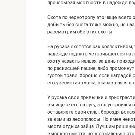
прочесывая местность в надежде под
Охота по чернотропу это чаще всего 
добыть без снега тоже можно, но наз
рассмотрим обе этих охоты.
На русака охотятся как коллективом,
надежде поднять устроившегося на л
охоту назвать нельзя, за день прихо
по раскисшей пашне, либо промокнут
густой траве. Хорошо если наградой 
его увесистая тушка, оказавшаяся в
У русака свои привычки и пристрасти
вы ищете его на лугу, а он устроился
оставляете свои силы, бороздя вспах
за вами из лесополосы. Но имея нек
места отдыха зайца. Лучшим решение
высокого места, но, к сожалению это