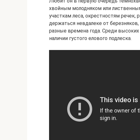
Любит он в первую очередь темнохв
хвойным молодняком или лиственны
участкам леса, окрестностям речек, 
держаться невдалеке от березняков,
разные времена года. Среди высоких
наличии густого елового подлеска.