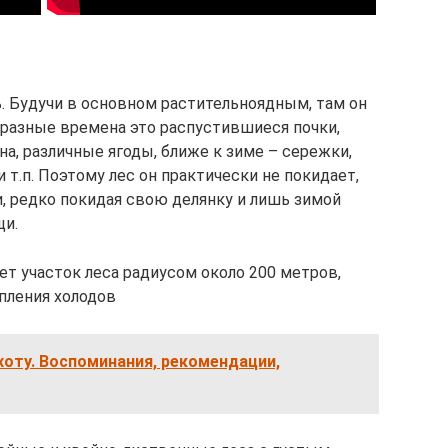
. Будучи в основном растительноядным, там он
 разные времена это распустившиеся почки,
на, различные ягоды, ближе к зиме – сережки,
и т.п. Поэтому лес он практически не покидает,
, редко покидая свою делянку и лишь зимой
щи.
т участок леса радиусом около 200 метров,
пления холодов
охоту. Воспоминания, рекомендации,