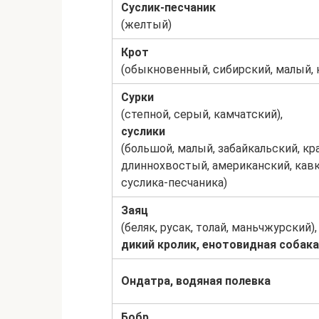
Суслик-песчаник
(желтый)
Крот
(обыкновенный, сибирский, малый, 
Сурки
(степной, серый, камчатский),
суслики
(большой, малый, забайкальский, к
длиннохвостый, американский, кав
суслика-песчаника)
Заяц
(беляк, русак, толай, маньчжурский),
дикий кролик, енотовидная собака,
Ондатра, водяная полевка
Бобр