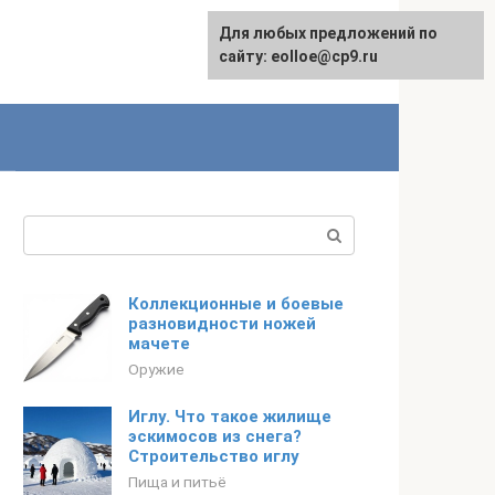
Для любых предложений по
сайту: eolloe@cp9.ru
Поиск:
Коллекционные и боевые
разновидности ножей
мачете
Оружие
Иглу. Что такое жилище
эскимосов из снега?
Строительство иглу
Пища и питьё