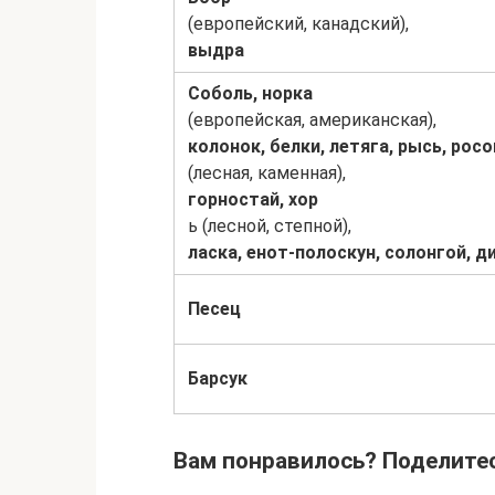
(европейский, канадский),
выдра
Соболь, норка
(европейская, американская),
колонок, белки, летяга, рысь, росо
(лесная, каменная),
горностай, хор
ь (лесной, степной),
ласка, енот-полоскун, солонгой, д
Песец
Барсук
Вам понравилось? Поделитес