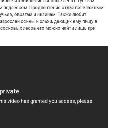
ойные и хвойно-лиственные леса с густым
м подлеском. Предпочтение отдается влажным
ручьев, оврагам и низинам. Также любит
 зарослей осины и ольхи, дающих ему пищу в
 сосновых лесов его можно найти лишь при