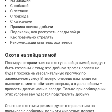
Из засидки
С собакой
С петлями
С подхода
С капканами
Правила поиска добычи
Подсказки, как распутать следы зайца
Как правильно стрелять
Рекомендации опытных охотников
Охота на зайца зимой
Планируя отправиться на охоту на зайца зимой, следует
быть готовым к тому, что добыча трофея совсем не
будет похожа на увеселительную прогулку по
заснеженному лесу. В первую очередь вам придется
выследить место обитания зверька, а в дальнейшем –
провести долгие часы в засаде. Только при соблюдении
этих условий вам удастся подстрелить добычу.
Опытные охотники рекомендуют отправляться на
промысел с собаками, ведь эти животные делают