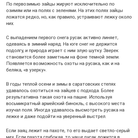
По первозимью зайцы жируют исключительно по
озимям или на полях с зеленями. На этих полях зайцы
ложатся редко, но, как правило, устраивают лежку около
них.
С выпадением первого снега русак активно линяет,
одеваясь в зимний наряд. На юге снег не держится
подолгу, и природа играет с ним злую шутку. Зверек
становится более заметным на фоне темной земли.
Появляется возможность охоты на русака, как и на
беляка, «в узерку».
В годы теплой осени и зимы в саратовских степях
удавалось охотиться на зайцев с подхода. Более
результативна такая охота на пашне. Используя
восьмикратный армейский бинокль, с высокого места
изучал поля. Иногда удавалось высмотреть русака на
лежке и даже подойти на уверенный выстрел.
Если заяц лежит на пахоте, то его выдает светло-серый
мех. Если пахота глубокая, то чаще русак ложится в