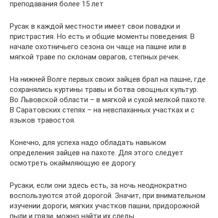
преподавания более 15 лет
Русак в каждой местности имеет свои повадки и
пристрастия. Но есть и общие моменты поведения. В
начале охотничьего сезона он чаще на пашне или в
мягкой траве по склонам оврагов, степных речек.
На нижней Волге первых своих зайцев брал на пашне, где
сохранялись куртины травы и ботва овощных культур.
Во Львовской области – в мягкой и сухой мелкой пахоте.
В Саратовских степях – на невспаханных участках и с
языков травостоя.
Конечно, для успеха надо обладать навыком
определения зайцев на пахоте. Для этого следует
осмотреть окаймляющую ее дорогу.
Русаки, если они здесь есть, за ночь неоднократно
воспользуются этой дорогой. Значит, при внимательном
изучении дороги, мягких участков пашни, придорожной
пыли и грязи, можно найти их следы.