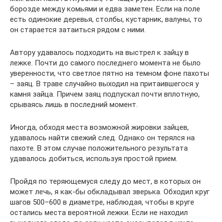
борозде между комьями и едва заметен. Если на поле
есть одинокие деревья, столбы, кустарник, валуны, то
он старается затаиться рядом с ними.
Автору удавалось подходить на выстрел к зайцу в
лежке. Почти до самого последнего момента не было
уверенности, что светлое пятно на темном фоне пахоты
– заяц. В траве случайно выходил на притаившегося у
камня зайца. Причем заяц подпускал почти вплотную,
срываясь лишь в последний момент.
Иногда, обходя места возможной жировки зайцев,
удавалось найти свежий след. Однако он терялся на
пахоте. В этом случае положительного результата
удавалось добиться, используя простой прием.
Пройдя по теряющемуся следу до мест, в которых он
может лечь, я как-бы обкладывал зверька. Обходил круг
шагов 500–600 в диаметре, наблюдая, чтобы в круге
остались места вероятной лежки. Если не находил