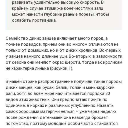
развивать удивительно высокую скорость. В
крайнем случае этими же конечностями заяц
может нанести глубокие рваные порезы, чтобы
ослабить противника.
Семейство диких зайцев включает много пород, а
точнее подвидов, причем они во многом отличаются не
только от домашних, но и от диких кроликов. Во-первых,
у зайцев намного длиннее уши. Во-вторых, в зависимости
от сезона они меняют окрас шерсти, тогда как кроликам
не характерна линька (рисунок 1).
В нашей стране распространение получили такие породы
диких зайцев, как русак, беляк, толай и маньчжурский
заяц, хотя во всем мире насчитывается порядка 30
видов этих животных. Они предпочитают жить по
одиночке, в норках и различных углублениях. Назвать
самок хорошими матерями нельзя – уже через неделю
после рождения детенышей она навсегда бросает
потомство, поэтому молодые особи часто становятся