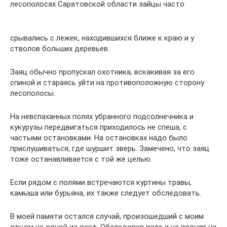
лесополосах Саратовской области зайцы часто
срывались с лежек, находившихся ближе к краю и у
стволов больших деревьев.
Заяц обычно пропускал охотника, вскакивая за его
спиной и стараясь уйти на противоположную сторону
лесополосы.
На невспаханных полях убранного подсолнечника и
кукурузы передвигаться приходилось не спеша, с
частыми остановками. На остановках надо было
прислушиваться, где шуршит зверь. Замечено, что заяц
тоже останавливается с той же целью.
Если рядом с полями встречаются куртины травы,
камыша или бурьяна, их также следует обследовать.
В моей памяти остался случай, произошедший с моим
отцом на одной из охот. Обследовав поле и не подняв ни