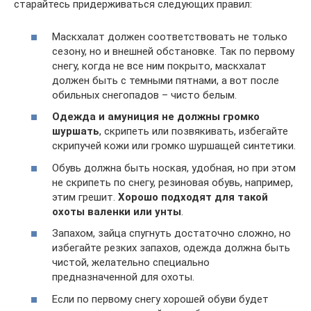
старайтесь придерживаться следующих правил:
Маскхалат должен соответствовать не только
сезону, но и внешней обстановке. Так по первому
снегу, когда не все ним покрыто, маскхалат
должен быть с темными пятнами, а вот после
обильных снегопадов – чисто белым.
Одежда и амуниция не должны громко
шуршать
, скрипеть или позвякивать, избегайте
скрипучей кожи или громко шуршащей синтетики.
Обувь должна быть ноская, удобная, но при этом
не скрипеть по снегу, резиновая обувь, например,
этим грешит.
Хорошо подходят для такой
охоты валенки или унты
.
Запахом, зайца спугнуть достаточно сложно, но
избегайте резких запахов, одежда должна быть
чистой, желательно специально
предназначенной для охоты.
Если по первому снегу хорошей обуви будет