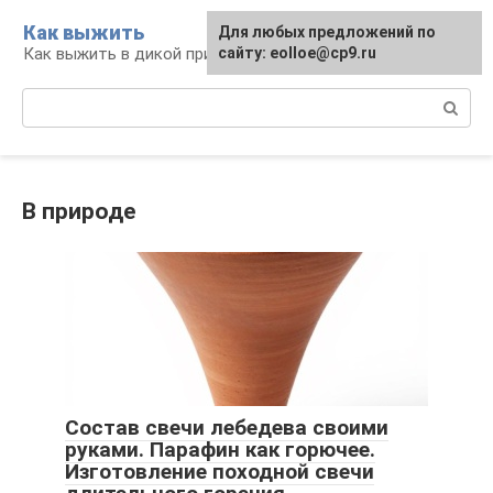
Перейти
Как выжить
Для любых предложений по
к
Как выжить в дикой природе и при ЧС
сайту: eolloe@cp9.ru
контенту
Поиск:
В природе
Состав свечи лебедева своими
руками. Парафин как горючее.
Изготовление походной свечи