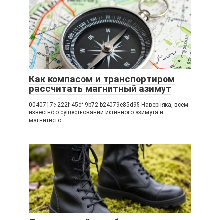
Как компасом и транспортиром
рассчитать магнитный азимут
0040717e 222f 45df 9b72 b24079e85d95 Наверняка, всем
известно о существовании истинного азимута и
магнитного