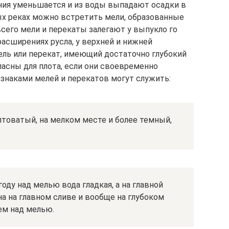
ения уменьшается и из воды выпадают осадки в
ных реках можно встретить мели, образованные
сего мели и перекаты залегают у выпукло го
расширениях русла, у верхней и нижней
ель или перекат, имеющий достаточно глубокий
пасны для плота, если они своевременно
знаками мелей и перекатов могут служить:
лтоватый, на мелком месте и более темный,
оду над мелью вода гладкая, а на главной
на на главном сливе и вообще на глубоком
ем над мелью.