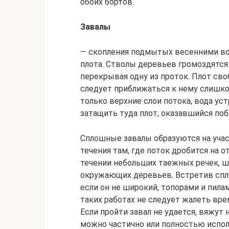
обоих бортов.
Завалы
— скопления подмытых весенними во
плота. Стволы деревьев громоздятся
перекрывая одну из проток. Плот сво
следует приближаться к нему слишко
только верхние слои потока, вода ус
затащить туда плот, оказавшийся поб
Сплошные завалы образуются на учас
течения там, где поток дробится на 
течении небольших таежных речек, 
окружающих деревьев. Встретив спло
если он не широкий, топорами и пила
таких работах не следует жалеть врем
Если пройти завал не удается, вяжут
можно частично или полностью испол