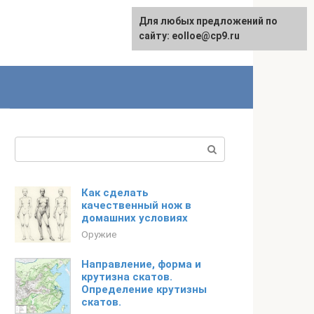
Для любых предложений по
сайту: eolloe@cp9.ru
Поиск:
Как сделать
качественный нож в
домашних условиях
Оружие
Направление, форма и
крутизна скатов.
Определение крутизны
скатов.