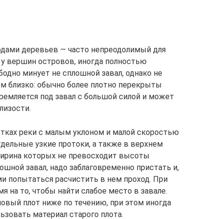
дами деревьев — часто непреодолимый для
 у вершин островов, иногда полностью
бодно минует не сплошной завал, однако не
м близко: обычно более плотно перекрыты
тремляется под завал с большой силой и может
лизости.
тках реки с малым уклоном и малой скоростью
отдельные узкие протоки, а также в верхнем
ширина которых не превосходит высоты
шной завал, надо заблаговременно пристать и,
ми попытаться расчистить в нем проход. При
я на то, чтобы найти слабое место в завале.
 новый плот ниже по течению, при этом иногда
ьзовать материал старого плота.