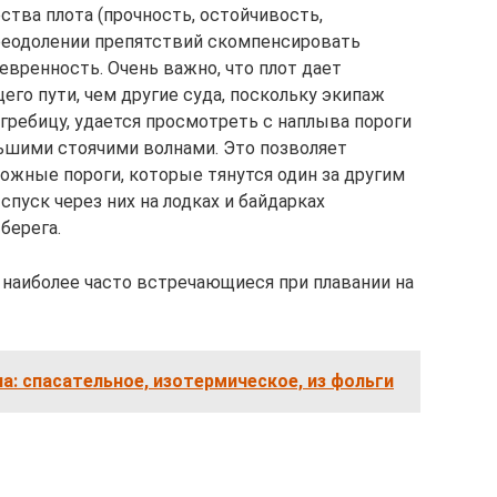
тва плота (прочность, остойчивость,
преодолении препятствий скомпенсировать
евренность. Очень важно, что плот дает
го пути, чем другие суда, поскольку экипаж
дгребицу, удается просмотреть с наплыва пороги
ьшими стоячими волнами. Это позволяет
ожные пороги, которые тянутся один за другим
спуск через них на лодках и байдарках
берега.
наиболее часто встречающиеся при плавании на
: спасательное, изотермическое, из фольги