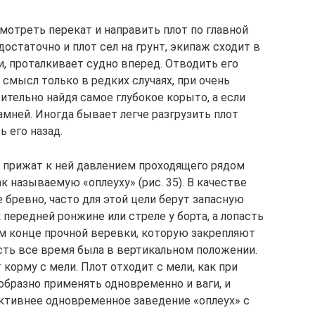
мотреть перекат и направить плот по главной
остаточно и плот сел на грунт, экипаж сходит в
и, проталкивает судно вперед. Отводить его
 смысл только в редких случаях, при очень
ительно найдя самое глубокое корыто, а если
амней. Иногда бывает легче разгрузить плот
ь его назад.
и прижат к ней давлением проходящего рядом
к называемую «оплеуху» (рис. 35). В качестве
бревно, часто для этой цели берут запасную
 передней ронжине или стреле у борта, а лопасть
м конце прочной веревки, которую закрепляют
асть все время была в вертикальном положении.
 корму с мели. Плот отходит с мели, как при
образно применять одновременно и ваги, и
ективнее одновременное заведение «оплеух» с