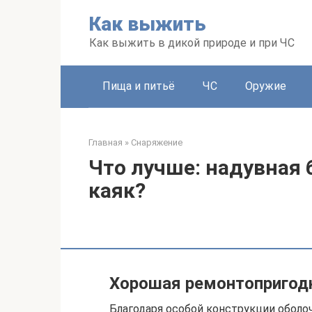
Перейти
Как выжить
к
контенту
Как выжить в дикой природе и при ЧС
Пища и питьё
ЧС
Оружие
Главная
»
Снаряжение
Что лучше: надувная 
каяк?
Хорошая ремонтопригод
Благодаря особой конструкции оболо