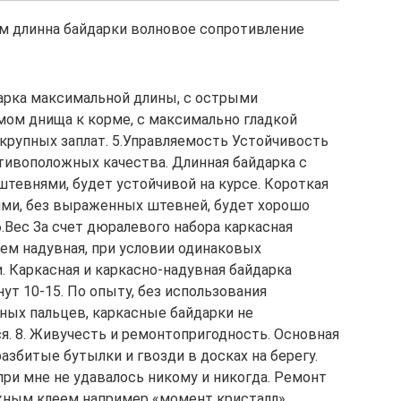
м длинна байдарки волновое сопротивление
арка максимальной длины, с острыми
мом днища к корме, с максимально гладкой
крупных заплат. 5.Управляемость Устойчивость
отивоположных качества. Длинная байдарка с
тевнями, будет устойчивой на курсе. Короткая
ями, без выраженных штевней, будет хорошо
 6.Вес За счет дюралевого набора каркасная
 чем надувная, при условии одинаковых
. Каркасная и каркасно-надувная байдарка
ут 10-15. По опыту, без использования
ных пальцев, каркасные байдарки не
ся. 8. Живучесть и ремонтопригодность. Основная
азбитые бутылки и гвозди в досках на берегу.
ри мне не удавалось никому и никогда. Ремонт
жным клеем например «момент кристалл».