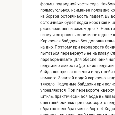
формы подводной части суда. Наибол
прямоугольная, наименее половина кр
из бортов остойчивость падает. Выв
остойчивой будет лодка короткая и ш
расположены на самом дне. 3. Непот
плаву и сохранять свои мореходные к
Каркасная байдарка без дополнитель
на дно. Поэтому при перевороте байд
пытаться перевернуть ее на плаву. С
переворачивать. Для обеспечения не
надувные емкости (детские надувные
байдарки при затоплении ведут себя л
намного. Залитой водой каркасно-над
тяжело. Надувные байдарки при полн
управляются. При перевороте кверху
штиль, практически вся вода вылива
опытный экипаж при перевороте над
обратно и взобраться на борт. 4. Хо
скорость при заданной мощности двиг