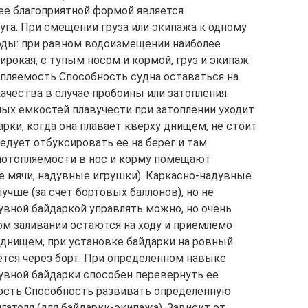
ее благоприятной формой является
уга. При смещении груза или экипажа к одному
оды: при равном водоизмещении наиболее
ирокая, с тупым носом и кормой, груз и экипаж
опляемость Способность судна оставаться на
ачества в случае пробоины или затопления.
ных емкостей плавучести при затоплении уходит
арки, когда она плавает кверху днищем, не стоит
ледует отбуксировать ее на берег и там
потопляемости в нос и корму помещают
 мячи, надувные игрушки). Каркасно-надувные
учше (за счет бортовых баллонов), но не
увной байдаркой управлять можно, но очень
ом заливании остаются на ходу и приемлемо
 днищем, при установке байдарки на ровный
ется через борт. При определенном навыке
увной байдарки способен перевернуть ее
дкость Cпособность развивать определенную
ателя (для байдарки-экипажа). Зависит от