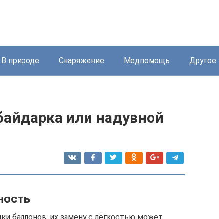
В природе
Снаряжение
Медпомощь
Другое
байдарка или надувной
ность
чки баллонов, их замену с лёгкостью может