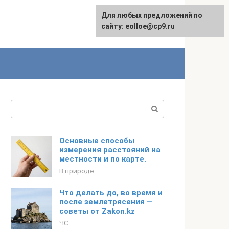
Для любых предложений по
сайту: eolloe@cp9.ru
Поиск:
Основные способы
измерения расстояний на
местности и по карте.
В природе
Что делать до, во время и
после землетрясения —
советы от Zakon.kz
ЧС