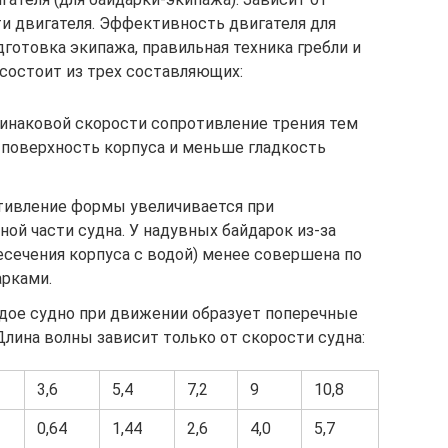
и двигателя. Эффективность двигателя для
готовка экипажа, правильная техника гребли и
состоит из трех составляющих:
динаковой скорости сопротивление трения тем
 поверхность корпуса и меньше гладкость
тивление формы увеличивается при
ой части судна. У надувных байдарок из-за
есечения корпуса с водой) менее совершена по
рками.
дое судно при движении образует поперечные
лина волны зависит только от скорости судна:
3,6
5,4
7,2
9
10,8
0,64
1,44
2,6
4,0
5,7