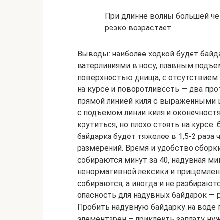
При длинне волны большей че
резко возрастает.
Выводы: наиболее ходкой будет байд
ватерлиниями в носу, плавным подъе
поверхностью днища, с отсутствием 
на курсе и поворотливость — два пр
прямой линией киля с выраженными ш
с подъемом линии киля и оконечност
крутиться, но плохо стоять на курсе.
байдарка будет тяжелее в 1,5-2 раза
размерений. Время и удобство сборки
собираются минут за 40, надувная мин
ненормативной лексики и прищемлен
собираются, а иногда и не разбирают
опасность для надувных байдарок — р
Пробить надувную байдарку на воде п
элементарен – приклеить заплату ну