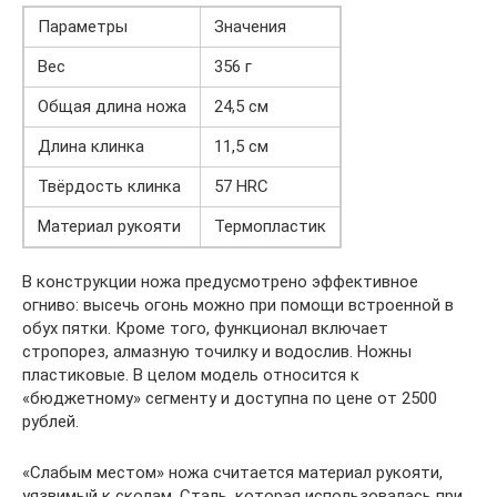
Параметры
Значения
Вес
356 г
Общая длина ножа
24,5 см
Длина клинка
11,5 см
Твёрдость клинка
57 HRС
Материал рукояти
Термопластик
В конструкции ножа предусмотрено эффективное
огниво: высечь огонь можно при помощи встроенной в
обух пятки. Кроме того, функционал включает
стропорез, алмазную точилку и водослив. Ножны
пластиковые. В целом модель относится к
«бюджетному» сегменту и доступна по цене от 2500
рублей.
«Слабым местом» ножа считается материал рукояти,
уязвимый к сколам. Сталь, которая использовалась при