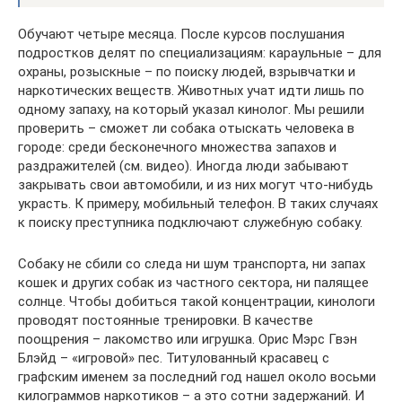
Обучают четыре месяца. После курсов послушания
подростков делят по специализациям: караульные – для
охраны, розыскные – по поиску людей, взрывчатки и
наркотических веществ. Животных учат идти лишь по
одному запаху, на который указал кинолог. Мы решили
проверить – сможет ли собака отыскать человека в
городе: среди бесконечного множества запахов и
раздражителей (см. видео). Иногда люди забывают
закрывать свои автомобили, и из них могут что-нибудь
украсть. К примеру, мобильный телефон. В таких случаях
к поиску преступника подключают служебную собаку.
Собаку не сбили со следа ни шум транспорта, ни запах
кошек и других собак из частного сектора, ни палящее
солнце. Чтобы добиться такой концентрации, кинологи
проводят постоянные тренировки. В качестве
поощрения – лакомство или игрушка. Орис Мэрс Гвэн
Блэйд – «игровой» пес. Титулованный красавец с
графским именем за последний год нашел около восьми
килограммов наркотиков – а это сотни задержаний. И