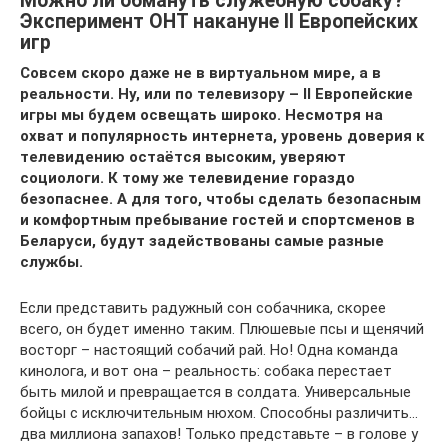
Можно ли обмануть служебную собаку?
Эксперимент ОНТ накануне II Европейских
игр
Совсем скоро даже не в виртуальном мире, а в
реальности. Ну, или по телевизору –
II
Европейские
игры мы будем освещать широко. Несмотря на
охват и популярность интернета, уровень доверия к
телевидению остаётся высоким, уверяют
социологи. К тому же телевидение гораздо
безопаснее. А для того, чтобы сделать безопасным
и комфортным пребывание гостей и спортсменов в
Беларуси, будут задействованы самые разные
службы.
Если представить радужный сон собачника, скорее
всего, он будет именно таким. Плюшевые псы и щенячий
восторг – настоящий собачий рай. Но! Одна команда
кинолога, и вот она – реальность: собака перестает
быть милой и превращается в солдата. Универсальные
бойцы с исключительным нюхом. Способны различить…
два миллиона запахов! Только представьте – в голове у