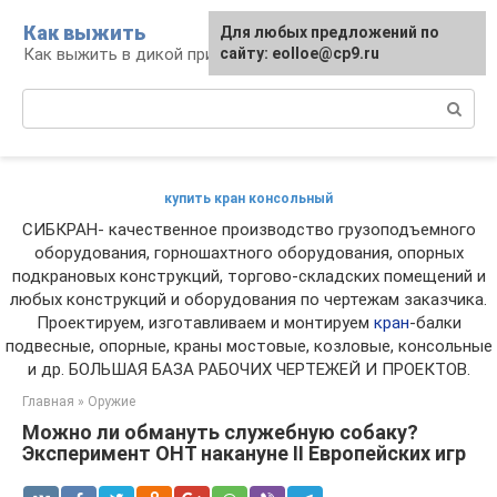
Перейти
Как выжить
Для любых предложений по
к
Как выжить в дикой природе и при ЧС
сайту: eolloe@cp9.ru
контенту
Поиск:
купить кран консольный
СИБКРАН- качественное производство грузоподъемного
оборудования, горношахтного оборудования, опорных
подкрановых конструкций, торгово-складских помещений и
любых конструкций и оборудования по чертежам заказчика.
Проектируем, изготавливаем и монтируем
кран
-балки
подвесные, опорные, краны мостовые, козловые, консольные
и др. БОЛЬШАЯ БАЗА РАБОЧИХ ЧЕРТЕЖЕЙ И ПРОЕКТОВ.
Главная
»
Оружие
Можно ли обмануть служебную собаку?
Эксперимент ОНТ накануне II Европейских игр