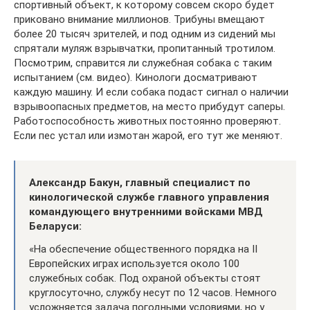
спортивный объект, к которому совсем скоро будет
приковано внимание миллионов. Трибуны вмещают
более 20 тысяч зрителей, и под одним из сидений мы
спрятали муляж взрывчатки, пропитанный тротилом.
Посмотрим, справится ли служебная собака с таким
испытанием (см. видео). Кинологи досматривают
каждую машину. И если собака подаст сигнал о наличии
взрывоопасных предметов, на место прибудут саперы.
Работоспособность животных постоянно проверяют.
Если пес устал или измотан жарой, его тут же меняют.
Александр Бакун, главный специалист по
кинологической службе главного управления
командующего внутренними войсками МВД
Беларуси:
«На обеспечение общественного порядка на II
Европейских играх используется около 100
служебных собак. Под охраной объекты стоят
круглосуточно, службу несут по 12 часов. Немного
усложняется задача погодными условиями, но у