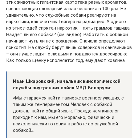
этих животных гигантская картотека разных ароматов,
превышающая словарный запас человека в 100 раз. Не
удивительно, что служебные собаки реагируют на
наркотики, как счетчик Гейгера на радиацию. У одного
из этих людей спрятан наркотик – пять граммов гашиша.
Найдет ли его собака? (см. видео). Работать с собакой
начинают чуть ли не с рождения. Сначала определяют
психотип. На службу берут лишь холериков и сангвиников
– они лучше ладят с людьми и поддаются дрессировке.
Как только щенку исполняется год, ему дают хозяина.
Иван Шкаровский, начальник кинологической
службы внутренних войск МВД Беларуси:
«Мы стараемся найти таких же военнослужащих, с
таким же темпераментом. Человек с собакой
должны найти общий язык. Прежде чем кинолог
приходит к нам, мы его морально, физически и
психологически готовим к работе со служебной
собакой».