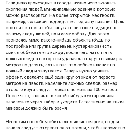
Если дело происходит в городе, нужно использовать
скопления людей, муниципальные здания в которых
можно растворится. На более открытой местности,
например, сельской, подойдёт метод запутывания. Цель
состоит в том, чтобы запутать не только идущих по
вашему следу людей, но и саму собаку. Для этого
проносясь мимо какого-нибудь объекта (будь то
постройка или группа деревьев, кустарников) есть
смысл оббежать его вокруг, после чего натоптать
ложных следов в стороны удаляясь от круга всякий раз
метров на десять, есть шанс, что собака клюнет на
ложный след и запутается. Теперь нужно усилить
эффект, сделайте ещё один круг отойдя от первого
метров на двести, наделайте ложных следов, размер
второго круга следует делать не меньше 100 метров.
После чего, залезьте в какой-нибудь кустарник или
перелезьте через забор и уходите. Естественно на такие
манёвры должно быть время.
Неплохим способом сбить след является река, но для
начала следует оторваться от погони, чтобы незаметно