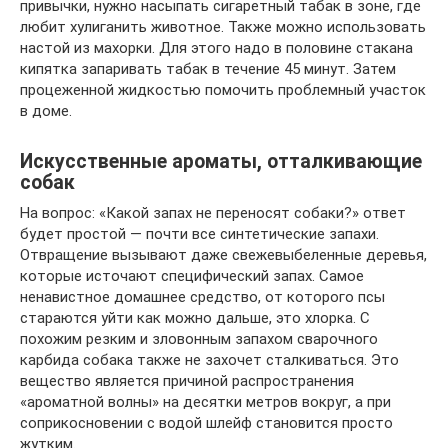
привычки, нужно насыпать сигаретный табак в зоне, где
любит хулиганить животное. Также можно использовать
настой из махорки. Для этого надо в половине стакана
кипятка запаривать табак в течение 45 минут. Затем
процеженной жидкостью помочить проблемный участок
в доме.
Искусственные ароматы, отталкивающие
собак
На вопрос: «Какой запах не переносят собаки?» ответ
будет простой — почти все синтетические запахи.
Отвращение вызывают даже свежевыбеленные деревья,
которые источают специфический запах. Самое
ненавистное домашнее средство, от которого псы
стараются уйти как можно дальше, это хлорка. С
похожим резким и зловонным запахом сварочного
карбида собака также не захочет сталкиваться. Это
вещество является причиной распространения
«ароматной волны» на десятки метров вокруг, а при
соприкосновении с водой шлейф становится просто
жутким.