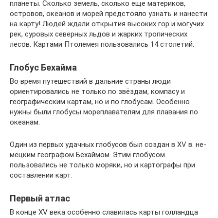
планеты. Сколько земель, сколько еще материков,
островов, океанов и морей предстояло узнать и нанес­ти
на карту! Людей ждали открытия высоких гор и могучих
рек, суровых северных льдов и жарких тропических
лесов. Картами Птолемея пользовались 14 столетий.
Глобус Бехайма
Во время путешествий в дальние страны люди
ориентирова­лись не только по звёздам, компасу и
географическим картам, но и по глобусам. Особенно
нужны были глобусы мореплавате­лям для плавания по
океанам.
Один из первых удачных глобусов был создан в XV в. не­
мецким географом Бехаймом. Этим глобусом
пользовались не только моряки, но и картографы при
составлении карт.
Первый атлас
В конце XV века особенно славилась карты голландца