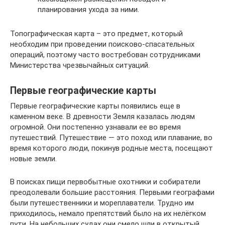
планирования ухода за ними.
Топографическая карта – это предмет, который
необходим при проведении поисково-спасательных
операций, поэтому часто востребован сотрудниками
Министерства чрезвычайных ситуаций.
Первые географические карты
Первые географические карты появились еще в
каменном веке. В древности Земля казалась людям
огромной. Они постепенно узнавали ее во время
путешествий. Путешествие — это поход или плавание, во
время которого люди, покинув родные места, посе­щают
новые земли.
В поисках пищи первобыт­ные охотники и собиратели
преодолевали большие расстояния. Первыми географами
были путешествен­ники и мореплаватели. Трудно им
приходилось, немало препят­ствий было на их нелёгком
пути. На небольших судах они сме­ло шли в открытый