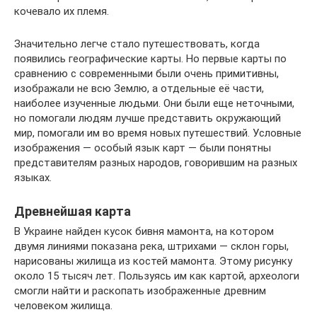
кочевало их племя.
Значительно легче стало путешествовать, когда
появились географические карты. Но первые карты по
сравнению с совре­менными были очень примитивны,
изображали не всю Землю, а отдельные её части,
наиболее изученные людьми. Они были еще неточными,
но помогали людям лучше представить окружающий
мир, помогали им во время но­вых путешествий. Условные
изображения — особый язык карт — были понятны
представителям разных народов, говорившим на разных
языках.
Древнейшая карта
В Украине найден кусок бивня мамонта, на кото­ром
двумя линиями показана река, штрихами — склон горы,
на­рисованы жилища из костей мамонта. Этому рисунку
около 15 тысяч лет. Пользуясь им как картой, археологи
смогли найти и раскопать изображенные древним
человеком жилища.