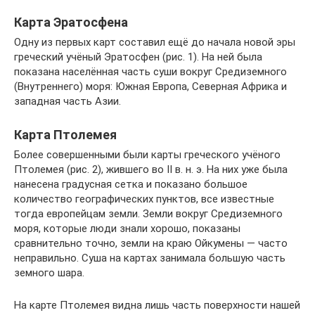
Карта Эратосфена
Одну из первых карт составил ещё до начала новой эры
греческий учёный Эратосфен (рис. 1). На ней была
показана населён­ная часть суши вокруг Средиземного
(Внутреннего) моря: Южная Европа, Северная Африка и
западная часть Азии.
Карта Птолемея
Более совершенными были карты греческого учёного
Пто­лемея (рис. 2), жившего во II в. н. э. На них уже была
нане­сена градусная сетка и показано большое
количество географи­ческих пунктов, все известные
тогда европейцам земли. Земли вокруг Средиземного
моря, которые лю­ди знали хорошо, показаны
сравнительно точно, земли на краю Ойкумены — часто
неправильно. Суша на картах занимала большую часть
земного шара.
На карте Птолемея видна лишь часть поверхности нашей