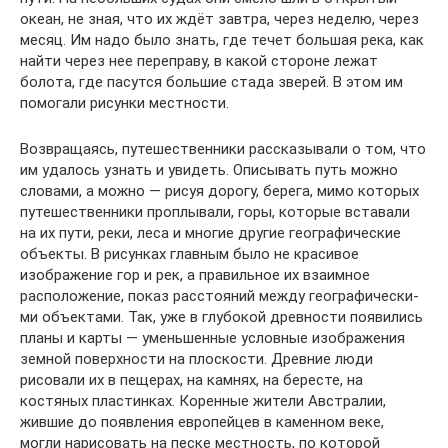
океан, не зная, что их ждёт завтра, через неделю, через
месяц. Им надо было знать, где течет большая река, как
найти через нее переправу, в какой стороне лежат
болота, где пасутся большие стада зверей. В этом им
помогали рисунки местности.
Возвращаясь, путешественники рассказыва­ли о том, что
им удалось узнать и увидеть. Описывать путь можно
словами, а можно — рисуя дорогу, берега, мимо которых
путеше­ственники проплывали, горы, которые вставали
на их пути, реки, леса и многие другие географические
объекты. В рисунках главным было не красивое
изображение гор и рек, а правильное их взаимное
расположение, показ расстояний между географически­
ми объектами. Так, уже в глубокой древности появились
планы и карты — уменьшенные условные изображения
земной поверхно­сти на плоскости. Древние люди
рисовали их в пещерах, на камнях, на бересте, на
костяных пластинках. Коренные жители Австралии,
жившие до появле­ния европейцев в каменном веке,
могли нарисовать на песке мест­ность, по которой