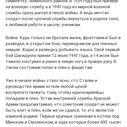
семилетку Тюменского района. В 1939 году был призван
на военную службу, а в 1941 году из мирной военной
службы сразу шагнул в пекло войны. А ведь мечтал
солдат после срочной службы вернуться в родное село,
к любимой работе в школе, ученикам.
Война. Куда только ни бросала жизнь фронтовика! Был в
разведке, в открытом бою, переводчиком для пленных
немцев. Ходил в разведку добывать языка. Свой первый
бой Шагидулла принял 12 июля 1941 года, а 14 июля был
тяжело контужен и ранен в левую ногу и правую руку. В
таком состоянии попал в плен к фашистам.
Уже в начале войны стало ясно, сто Сталин и
руководство армии хотели любой ценой
воспрепятствовать тому, чтобы красноармейцы
попадали в плен. Устав внутренней службы Красной
Армии предусматривал, что советский солдат не может
быть взят в плен, если же он сдался, то это является
изменой родине. Первые крупные сражения в котлах под
Минском и Смоленском, в ходе которых более 600 тысяч