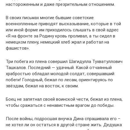
настороженным и даже презрительным отношением.
В своих письмах многие бывшие советские
военнопленные приводят высказывание, которые в той
или иной форме им приходилось слышать в свой адрес
«Я на фронте за Родину кровь проливал, а ты сидел в
немецком плену, немецкий хлеб жрал и работал на
фашистов».
Три побега из плена совершил Шагидулла Тухватуллович
Ташкалов. Последний — удачный. Какой отчаянный
храбростью обладал молодой солдат, совершавший
побеги! Голодный, бежал по лесам, ориентируясь по
звёздам, бежал на восток, к своим.
Боец не запятнал своей воинской чести, бежал из плена,
чтобы сражаться с ненавистным врагом до победы.
После войны, подросшая внучка Дина спрашивала его –
не хотел ли он остаться в другой стране жить. Дедушка