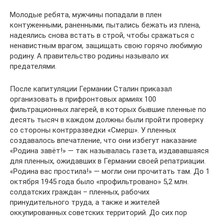
Молодые ребята, мужчины попадали в плен
контуженными, раненными, пытались бежать из плена,
надеялись снова встать в строй, чтобы сражаться с
ненавистным врагом, защищать свою горячо любимую
родину. А правительство родины называло их
предателями.
После капитуляции Германии Сталин приказал
организовать в прифронтовых армиях 100
фильтрационных лагерей, в которых бывшие пленные по
десять тысяч в каждом должны были пройти проверку
со стороны контрразведки «Смерш». У пленных
создавалось впечатление, что они избегут наказание
«Родина завёт!» — так называлась газета, издававшаяся
для пленных, ожидавших в Германии своей репатриации.
«Родина вас простила!» — могли они прочитать там. До 1
октября 1945 года было «профильтровано» 5,2 млн.
солдатских граждан – пленных, рабочих
принудительного труда, а также и жителей
оккупированных советских территорий. До сих пор