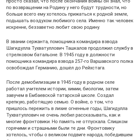
просто сказал, что после окончания войны он знал, что
по возвращении на Родину у него будут трудности, но
больше всего ему хотелось прижаться к родной земле,
подышать воздухом любимого села. Именно так человек
искренне, беззаветно любит свою родину.
В звании сержанта, помощника командира взвода
Шагидулла Тухватуллович Ташкалов продолжил службу в
стрелковом батальоне. В 1945 году в должности
помощника командира взвода 257-го Варшавского полка
освобождал Германию, дошёл до Рейхстага.
После демобилизации в 1945 году в родном селе
работал учителем истории, химии, биологии, затем
завучем в Ембаевской татарской школе. Создал
крепкую, работящую семью. О войне, о том, что
пришлось пережить в лихие огненные годы, Шагидулла
Тухватуллович не очень любил рассказывать, как и
многие фронтовики. Но память не отпускала. Слишком
горячими и страшными были те дни. Фронтовику
хотелось, чтобы о великом подвиге народа, победившем