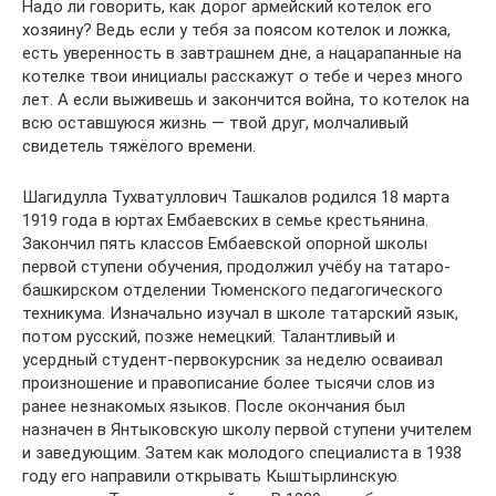
Надо ли говорить, как дорог армейский котелок его
хозяину? Ведь если у тебя за поясом котелок и ложка,
есть уверенность в завтрашнем дне, а нацарапанные на
котелке твои инициалы расскажут о тебе и через много
лет. А если выживешь и закончится война, то котелок на
всю оставшуюся жизнь — твой друг, молчаливый
свидетель тяжёлого времени.
Шагидулла Тухватуллович Ташкалов родился 18 марта
1919 года в юртах Ембаевских в семье крестьянина.
Закончил пять классов Ембаевской опорной школы
первой ступени обучения, продолжил учёбу на татаро-
башкирском отделении Тюменского педагогического
техникума. Изначально изучал в школе татарский язык,
потом русский, позже немецкий. Талантливый и
усердный студент-первокурсник за неделю осваивал
произношение и правописание более тысячи слов из
ранее незнакомых языков. После окончания был
назначен в Янтыковскую школу первой ступени учителем
и заведующим. Затем как молодого специалиста в 1938
году его направили открывать Кыштырлинскую