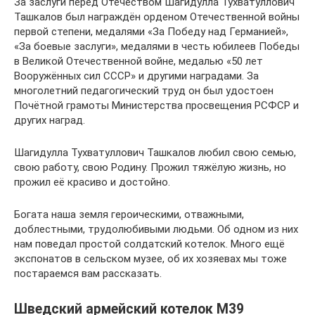
За заслуги перед Отечеством Шагидулла Тухватуллович
Ташкалов был награждён орденом Отечественной войны
первой степени, медалями «За Победу над Германией»,
«За боевые заслуги», медалями в честь юбилеев Победы
в Великой Отечественной войне, медалью «50 лет
Вооружённых сил СССР» и другими наградами. За
многолетний педагогический труд он был удостоен
Почётной грамоты Министерства просвещения РСФСР и
других наград.
Шагидулла Тухватуллович Ташкалов любил свою семью,
свою работу, свою Родину. Прожил тяжёлую жизнь, но
прожил её красиво и достойно.
Богата наша земля героическими, отважными,
доблестными, трудолюбивыми людьми. Об одном из них
нам поведал простой солдатский котелок. Много ещё
экспонатов в сельском музее, об их хозяевах мы тоже
постараемся вам рассказать.
Шведский армейский котелок М39