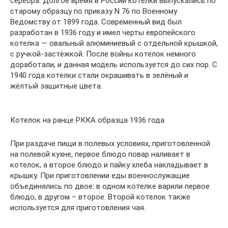
серебра. Долгое время в России котелки выпускались по
старому образцу по приказу N 76 по Военному
Ведомству от 1899 года. Современный вид был
разработан в 1936 году и имел черты европейского
котелка — овальный алюминиевый с отдельной крышкой,
с ручкой-застёжкой. После войны котелок немного
доработали, и данная модель используется до сих пор. С
1940 года котелки стали окрашивать в зелёный и
жёлтый защитные цвета.
Котелок на ранце РККА образца 1936 года
При раздаче пищи в полевых условиях, приготовленной
на полевой кухне, первое блюдо повар наливает в
котелок, а второе блюдо и пайку хлеба накладывает в
крышку. При приготовлении еды военнослужащие
объединялись по двое: в одном котелке варили первое
блюдо, в другом – второе. Второй котелок также
используется для приготовления чая.