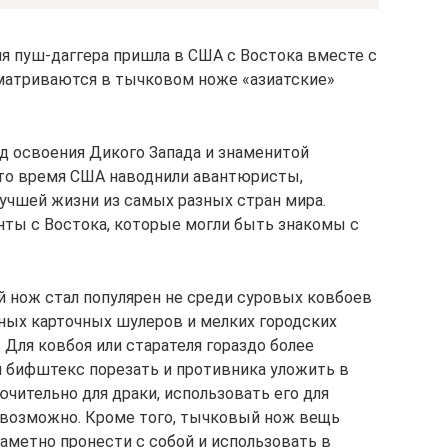
ия пуш-даггера пришла в США с Востока вместе с
матриваются в тычковом ноже «азиатские»
д освоения Дикого Запада и знаменитой
это время США наводнили авантюристы,
лучшей жизни из самых разных стран мира.
анты с Востока, которые могли быть знакомы с
й нож стал популярен не среди суровых ковбоев
нных карточных шулеров и мелких городских
 Для ковбоя или старателя гораздо более
 бифштекс порезать и противника уложить в
ючительно для драки, использовать его для
евозможно. Кроме того, тычковый нож вещь
аметно пронести с собой и использовать в