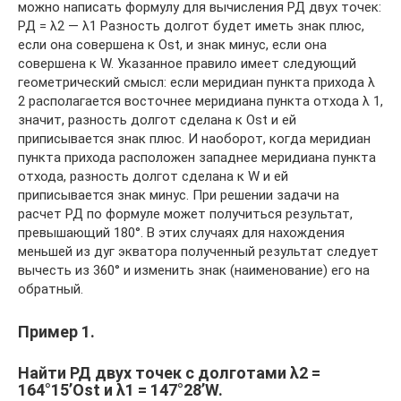
можно написать формулу для вычисления РД двух точек:
РД = λ2 — λ1 Разность долгот будет иметь знак плюс,
если она совершена к Ost, и знак минус, если она
совершена к W. Указанное правило имеет следующий
геометрический смысл: если меридиан пункта прихода λ
2 располагается восточнее меридиана пункта отхода λ 1,
значит, разность долгот сделана к Оst и ей
приписывается знак плюс. И наоборот, когда меридиан
пункта прихода расположен западнее меридиана пункта
отхода, разность долгот сделана к W и ей
приписывается знак минус. При решении задачи на
расчет РД по формуле может получиться результат,
превышающий 180°. В этих случаях для нахождения
меньшей из дуг экватора полученный результат следует
вычесть из 360° и изменить знак (наименование) его на
обратный.
Пример 1.
Найти РД двух точек с долготами λ2 =
164°15’Ost и λ1 = 147°28’W.