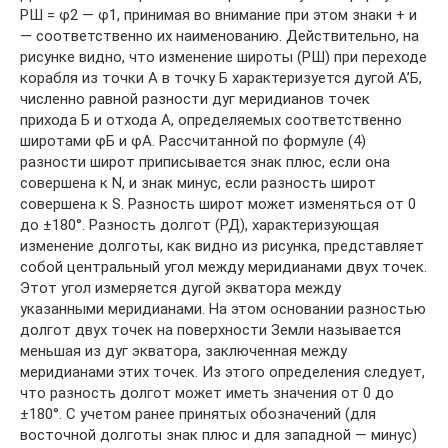
РШ = φ2 — φ1, принимая во внимание при этом знаки + и
— соответственно их наименованию. Действительно, на
рисунке видно, что изменение широты (РШ) при переходе
корабля из точки А в точку Б характеризуется дугой А’Б,
численно равной разности дуг меридианов точек
прихода Б и отхода А, определяемых соответственно
широтами φБ и φА. Рассчитанной по формуле (4)
разности широт приписывается знак плюс, если она
совершена к N, и знак минус, если разность широт
совершена к S. Разность широт может изменяться от 0
до ±180°. Разность долгот (РД), характеризующая
изменение долготы, как видно из рисунка, представляет
собой центральный угол между меридианами двух точек.
Этот угол измеряется дугой экватора между
указанными меридианами. На этом основании разностью
долгот двух точек на поверхности Земли называется
меньшая из дуг экватора, заключенная между
меридианами этих точек. Из этого определения следует,
что разность долгот может иметь значения от 0 до
±180°. С учетом ранее принятых обозначений (для
восточной долготы знак плюс и для западной — минус)