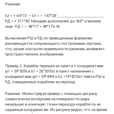
Решение.
λ2 = + 64°15′ — λ1 = — 147°28′ ____________________
РД = + 311°43′ Находим дополнение до 360° и меняем
знак: РД = — 48°17′ = 48°17’к W.
Вычисления РШ и РД по приведенным формулам
рекомендуется сопровождать построением чертежа,
что, кроме контроля правильности решения, развивает
пространственное воображение.
Пример 2. Корабль перешел из пункта с координатами
φ1 = 59°50’N и λ1 = 26°30’0st в пункт назначения с
координатами φ2 = 54°44’N и λ2 =19°42’Оst. Найти РШ и
РД, совершенные кораблем за переход.
Решение. Иллюстрируя пример с помощью рисунка,
схематически изобразим на поверхности шара
начальную и конечную точки перехода корабля по их
заданным координатам. Из рисунка видно, что за время