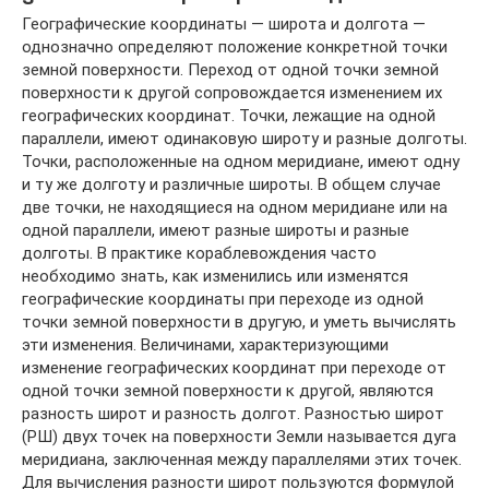
Географические координаты — широта и долгота —
однозначно определяют положение конкретной точки
земной поверхности. Переход от одной точки земной
поверхности к другой сопровождается изменением их
географических координат. Точки, лежащие на одной
параллели, имеют одинаковую широту и разные долготы.
Точки, расположенные на одном меридиане, имеют одну
и ту же долготу и различные широты. В общем случае
две точки, не находящиеся на одном меридиане или на
одной параллели, имеют разные широты и разные
долготы. В практике кораблевождения часто
необходимо знать, как изменились или изменятся
географические координаты при переходе из одной
точки земной поверхности в другую, и уметь вычислять
эти изменения. Величинами, характеризующими
изменение географических координат при переходе от
одной точки земной поверхности к другой, являются
разность широт и разность долгот. Разностью широт
(РШ) двух точек на поверхности Земли называется дуга
меридиана, заключенная между параллелями этих точек.
Для вычисления разности широт пользуются формулой