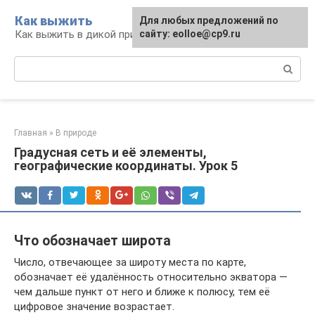
Перейти
Как выжить
Для любых предложений по
к
Как выжить в дикой природе и при ЧС
сайту: eolloe@cp9.ru
контенту
Поиск:
Главная
»
В природе
Градусная сеть и её элементы,
географические координаты. Урок 5
Что обозначает широта
Число, отвечающее за широту места по карте,
обозначает её удалённость относительно экватора —
чем дальше пункт от него и ближе к полюсу, тем её
цифровое значение возрастает.