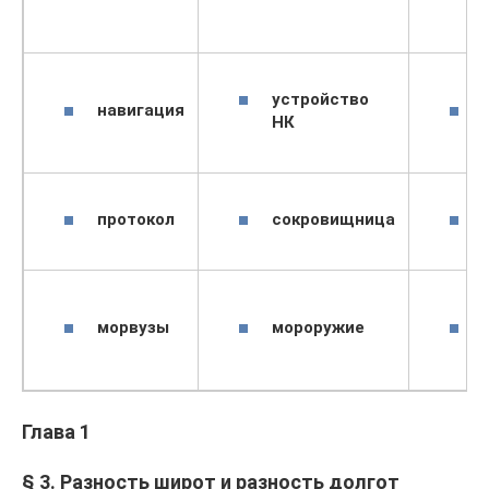
устройство
навигация
НК
протокол
сокровищница
морвузы
мороружие
Глава 1
§ 3. Разность широт и разность долгот