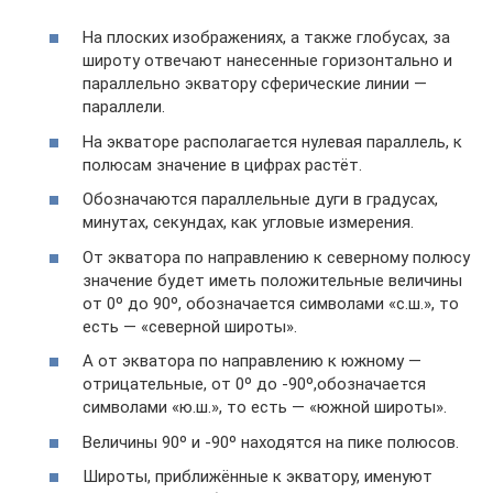
На плоских изображениях, а также глобусах, за
широту отвечают нанесенные горизонтально и
параллельно экватору сферические линии —
параллели.
На экваторе располагается нулевая параллель, к
полюсам значение в цифрах растёт.
Обозначаются параллельные дуги в градусах,
минутах, секундах, как угловые измерения.
От экватора по направлению к северному полюсу
значение будет иметь положительные величины
от 0º до 90º, обозначается символами «с.ш.», то
есть — «северной широты».
А от экватора по направлению к южному —
отрицательные, от 0º до -90º,обозначается
символами «ю.ш.», то есть — «южной широты».
Величины 90º и -90º находятся на пике полюсов.
Широты, приближённые к экватору, именуют